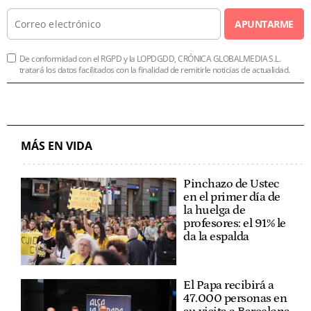
APUNTARME
De conformidad con el RGPD y la LOPDGDD, CRÓNICA GLOBALMEDIA S.L.
tratará los datos facilitados con la finalidad de remitirle noticias de actualidad.
MÁS EN VIDA
Pinchazo de Ustec
en el primer día de
la huelga de
profesores: el 91% le
da la espalda
El Papa recibirá a
47.000 personas en