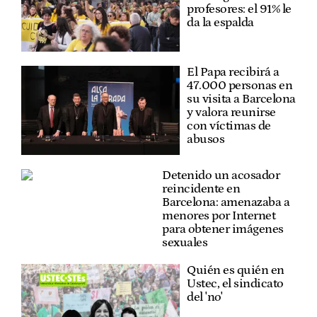
profesores: el 91% le
da la espalda
El Papa recibirá a
47.000 personas en
su visita a Barcelona
y valora reunirse
con víctimas de
abusos
Detenido un acosador
reincidente en
Barcelona: amenazaba a
menores por Internet
para obtener imágenes
sexuales
Quién es quién en
Ustec, el sindicato
del 'no'