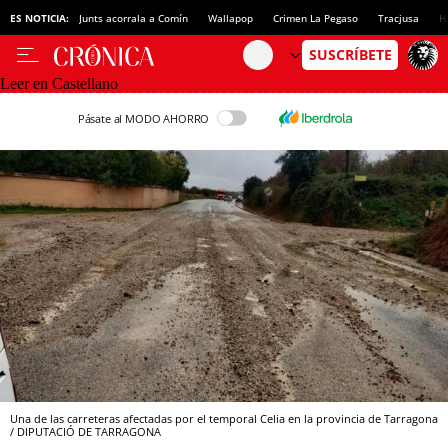
ES NOTICIA:
Junts acorrala a Comín
Wallapop
Crimen La Pegaso
Tracjusa
H
Leer en Castellano
Pásate al MODO AHORRO
Una de las carreteras afectadas por el temporal Celia en la provincia de Tarragona
/ DIPUTACIÓ DE TARRAGONA