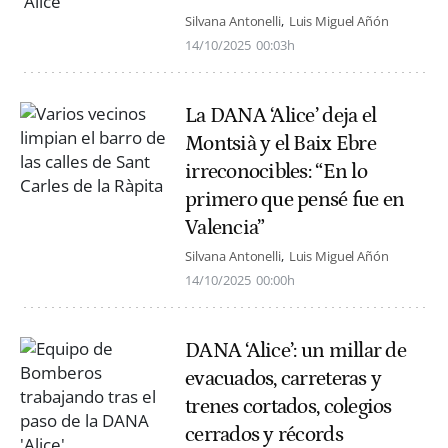
Silvana Antonelli
Luis Miguel Añón
14/10/2025
00:03h
La DANA ‘Alice’ deja el
Montsià y el Baix Ebre
irreconocibles: “En lo
primero que pensé fue en
Valencia”
Silvana Antonelli
Luis Miguel Añón
14/10/2025
00:00h
DANA ‘Alice’: un millar de
evacuados, carreteras y
trenes cortados, colegios
cerrados y récords