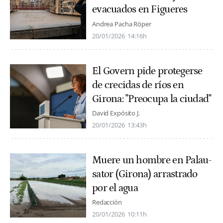
evacuados en Figueres
Andrea Pacha Röper
20/01/2026
14:16h
El Govern pide protegerse
de crecidas de ríos en
Girona: "Preocupa la ciudad"
David Expósito J.
20/01/2026
13:43h
Muere un hombre en Palau-
sator (Girona) arrastrado
por el agua
Redacción
20/01/2026
10:11h