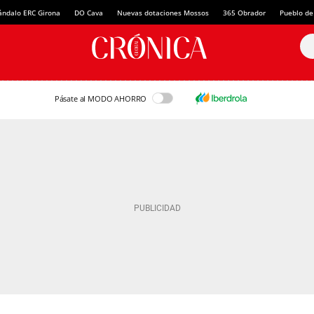
ándalo ERC Girona
DO Cava
Nuevas dotaciones Mossos
365 Obrador
Pueblo de
Pásate al MODO AHORRO