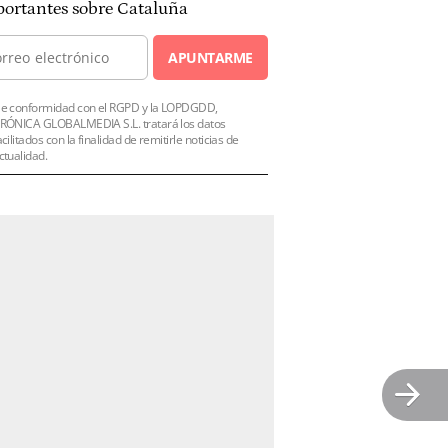
ortantes sobre Cataluña
APUNTARME
e conformidad con el RGPD y la LOPDGDD,
RÓNICA GLOBALMEDIA S.L. tratará los datos
acilitados con la finalidad de remitirle noticias de
ctualidad.