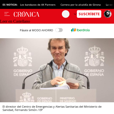
ES NOTICIA:
Los bandazos de AX Partners
Carrera por la alcaldía de Girona
La sec
Leer en Castellano
Pásate al MODO AHORRO
El director del Centro de Emergencias y Alertas Sanitarias del Ministerio de
Sanidad, Fernando Simón / EP