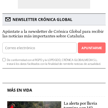
NEWSLETTER CRÓNICA GLOBAL
Apúntate a la newsletter de Crónica Global para recibir
las noticias más importantes sobre Cataluña.
APUNTARME
De conformidad con el RGPD y la LOPDGDD, CRÓNICA GLOBALMEDIA S.L.
tratará los datos facilitados con la finalidad de remitirle noticias de actualidad.
MÁS EN VIDA
La alerta por lluvia
termina con 142