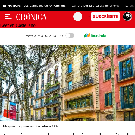
ES NOTICIA:
Los bandazos de AX Partners
Carrera por la alcaldía de Girona
La sec
Leer en Castellano
Pásate al MODO AHORRO
Bloques de pisos en Barcelona / CG