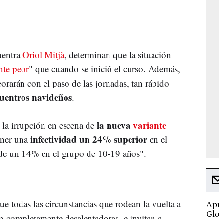
uentra
Oriol Mitjà
, determinan que la situación
nte peor
" que cuando se inició el curso. Además,
arán con el paso de las jornadas, tan rápido
uentros navideños
.
la nueva
variante
 la irrupción en escena de
infectividad un 24% superior
ener una
en el
de un 14% en el grupo de 10-19 años".
e todas las circunstancias que rodean la vuelta a
Apú
Glo
on completamente desalentadoras, e invitan a