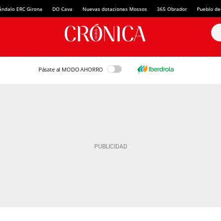
ándalo ERC Girona
DO Cava
Nuevas dotaciones Mossos
365 Obrador
Pueblo de
Pásate al MODO AHORRO