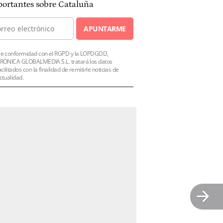
ortantes sobre Cataluña
APUNTARME
e conformidad con el RGPD y la LOPDGDD,
RÓNICA GLOBALMEDIA S.L. tratará los datos
acilitados con la finalidad de remitirle noticias de
ctualidad.