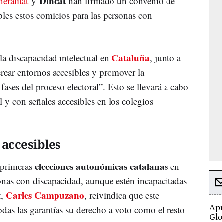
Dincat
eralitat
y
han firmado un convenio de
bles estos comicios para las personas con
Cataluña
 la discapacidad intelectual en
, junto a
rear entornos accesibles y promover la
 fases del proceso electoral”. Esto se llevará a cabo
 y con señales accesibles en los colegios
accesibles
elecciones autonómicas catalanas
 primeras
en
sonas con discapacidad, aunque estén incapacitadas
Carles Campuzano
t,
, reivindica que este
Apú
odas las garantías su derecho a voto como el resto
Glo