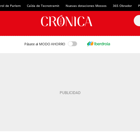
rol de Parlem
Caída de Tecnotramit
Nuevas dotaciones Mossos
365 Obrador
P
Pásate al MODO AHORRO