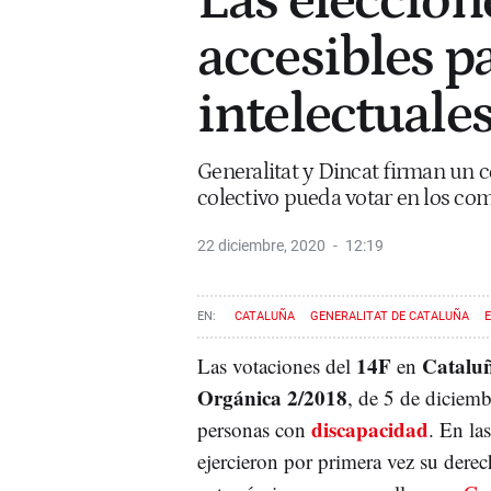
Las eleccion
accesibles p
intelectuale
Generalitat y Dincat firman un 
colectivo pueda votar en los com
22 diciembre, 2020
12:19
CATALUÑA
GENERALITAT DE CATALUÑA
14F
Catalu
Las votaciones del
en
Orgánica 2/2018
, de 5 de diciemb
discapacidad
personas con
. En la
ejercieron por primera vez su derec