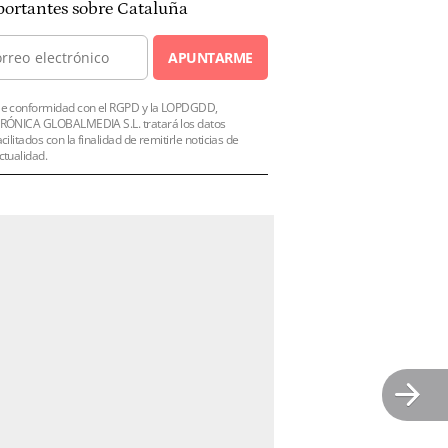
ortantes sobre Cataluña
APUNTARME
e conformidad con el RGPD y la LOPDGDD,
RÓNICA GLOBALMEDIA S.L. tratará los datos
acilitados con la finalidad de remitirle noticias de
ctualidad.