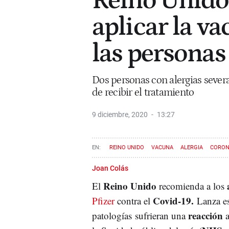
Reino Unido
aplicar la va
las personas
Dos personas con alergias sever
de recibir el tratamiento
9 diciembre, 2020
13:27
REINO UNIDO
VACUNA
ALERGIA
CORON
Joan Colás
Reino Unido
El
recomienda a los
Covid-19.
Pfizer
contra el
Lanza es
reacción
patologías sufrieran una