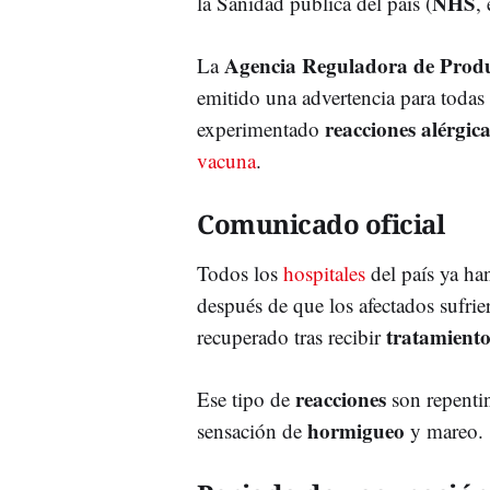
NHS
la Sanidad pública del país (
,
Agencia Reguladora de Produ
La
emitido una advertencia para todas
reacciones alérgic
experimentado
vacuna
.
Comunicado oficial
Todos los
hospitales
del país ya ha
después de que los afectados sufri
tratamient
recuperado tras recibir
reacciones
Ese tipo de
son repenti
hormigueo
sensación de
y mareo.