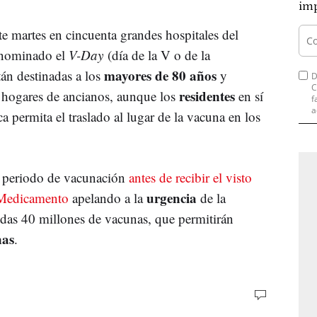
imp
e martes en cincuenta grandes hospitales del
denominado el
V-Day
(día de la V o de la
mayores de 80 años
tán destinadas a los
y
D
C
residentes
e hogares de ancianos, aunque los
en sí
f
a
ca permita el traslado al lugar de la vacuna en los
l periodo de vacunación
antes de recibir el visto
urgencia
 Medicamento
apelando a la
de la
idas 40 millones de vacunas, que permitirán
nas
.