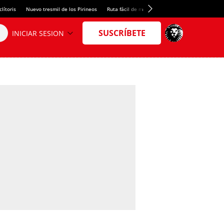
lítoris
Nuevo tresmil de los Pirineos
Ruta fácil de montaña
Alquiler de habitacio