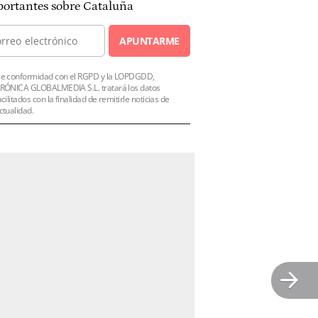
ortantes sobre Cataluña
APUNTARME
e conformidad con el RGPD y la LOPDGDD,
RÓNICA GLOBALMEDIA S.L. tratará los datos
acilitados con la finalidad de remitirle noticias de
ctualidad.