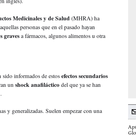
 en inglés).
ctos Medicinales y de Salud
(MHRA) ha
 aquellas personas que en el pasado hayan
as graves
a fármacos, algunos alimentos u otra
efectos secundarios
n sido informados de estos
shock anafiláctico
eran un
del que ya se han
o
.
nas y generalizadas. Suelen empezar con una
Apú
Glo