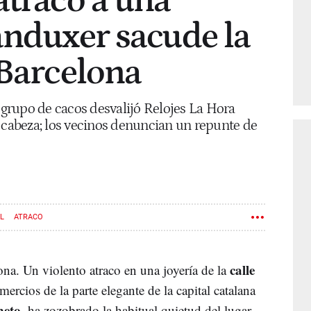
atraco a una
anduxer sacude la
 Barcelona
grupo de cacos desvalijó Relojes La Hora
a cabeza; los vecinos denuncian un repunte de
L
ATRACO
calle
na. Un violento atraco en una joyería de la
omercios de la parte elegante de la capital catalana
eto,
ha zozobrado la habitual quietud del lugar.