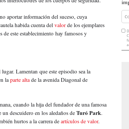
os interlocuotres de los cuerpos de seguridad.
imp
 no aportar información del suceso, cuya
cautela habida cuenta del
valor
de los ejemplares
D
tes de este establecimiento hay famosos y
C
f
a
l lugar. Lamentan que este episodio sea la
en la
parte alta
de la avenida Diagonal de
mana, cuando la hija del fundador de una famosa
Turó Park
de un descuidero en los aledaños de
.
mbién hurtos a la carrera de
artículos de valor
.