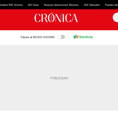
ándalo ERC Girona
DO Cava
Nuevas dotaciones Mossos
365 Obrador
Pueblo de
Pásate al MODO AHORRO