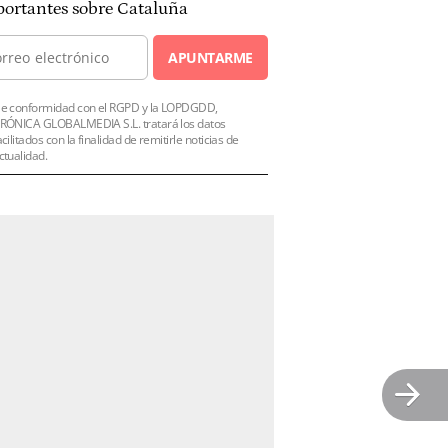
ortantes sobre Cataluña
APUNTARME
e conformidad con el RGPD y la LOPDGDD,
RÓNICA GLOBALMEDIA S.L. tratará los datos
acilitados con la finalidad de remitirle noticias de
ctualidad.