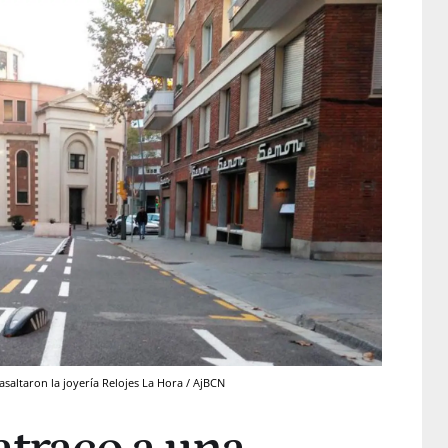
saltaron la joyería Relojes La Hora / AjBCN