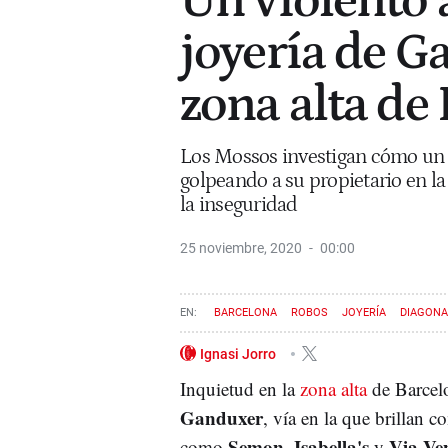
Un violento 
joyería de G
zona alta de
Los Mossos investigan cómo un 
golpeando a su propietario en l
la inseguridad
25 noviembre, 2020
00:00
BARCELONA
ROBOS
JOYERÍA
DIAGONA
Ignasi Jorro
Inquietud en la
zona alta
de Barcelo
Ganduxer
, vía en la que brillan c
Semon, Isabella's
Via Ven
como
y