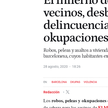
El infierno 
vecinos, des
delincuencia
okupacione
Robos, peleas y asaltos a vivien
barcelonesa, cuyos habitantes e
28 agosto, 2020
18:26
BARCELONA
OKUPAS
VIOLENCIA
Redacción
robos, peleas y okupaciones
Los
El M
de cabeza para los vecinos de