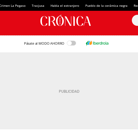
Crimen La Pegaso
Tracjusa
Habla el extranjero
Pueblo de la cerámica negra
Re
Pásate al MODO AHORRO