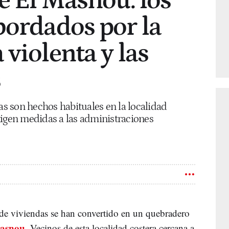
de El Masnou: los
bordados por la
 violenta y las
s
das son hechos habituales en la localidad
xigen medidas a las administraciones
de viviendas se han convertido en un quebradero
asnou
. Vecinos de esta localidad costera cercana a