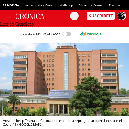
ES NOTICIA:
Junts acorrala a Comín
Wallapop
Crimen La Pegaso
Tracjusa
H
Leer en Castellano
Pásate al MODO AHORRO
Hospital Josep Trueta de Girona, que empieza a reprogramar operciones por el
Covid-19 / GOOGLE MAPS