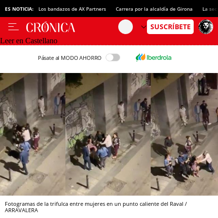
ES NOTICIA:
Los bandazos de AX Partners
Carrera por la alcaldía de Girona
La sec
Leer en Castellano
Pásate al MODO AHORRO
Fotogramas de la trifulca entre mujeres en un punto caliente del Raval /
ARRAVALERA