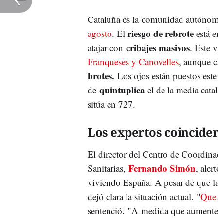
Cataluña es la comunidad autóno
riesgo de rebrote
agosto
. El
está e
cribajes masivos
atajar con
. Este 
Franqueses y Canovelles
, aunque c
brotes.
Los ojos están puestos este
quintuplica
de
el de la media cata
sitúa en 727.
Los expertos coinciden
El director del Centro de Coordina
Fernando Simón
Sanitarias,
, aler
viviendo España. A pesar de que la
dejó clara la situación actual. "
Que 
sentenció. "A medida que aumente 