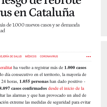
iesgo de rebrote
us en Cataluña
 más de 1.000 nuevos casos y se demanda
dad
EJERÍA DE SALUD
MÉDICOS
CORONAVIRUS
1.000 casos
ralitat
ha vuelto a registrar más de
o día consecutivo en el territorio, la mayoría de
1.055 personas
s 24 horas,
han dado positivo -
8.097 casos confirmados
desde el inicio de la
ltar las alarmas y que han provocado un alud de
ación extreme las medidas de seguridad para evitar