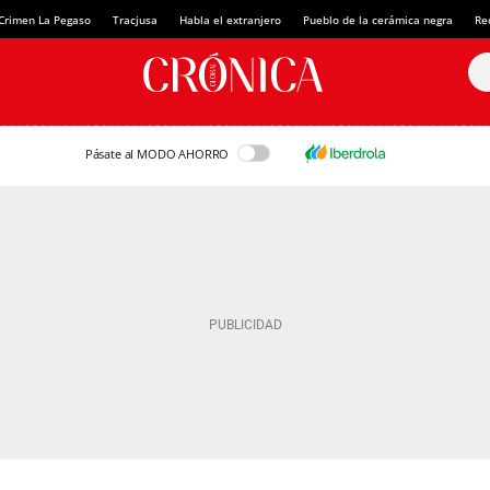
Crimen La Pegaso
Tracjusa
Habla el extranjero
Pueblo de la cerámica negra
Re
Pásate al MODO AHORRO