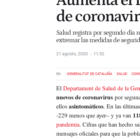
Aumenta el r
de coronavir
Salud registra por segundo día
extremar las medidas de seguri
21 agosto, 2020
11:52
GENERALITAT DE CATALUÑA
SALUD
CONS
El
Departament de Salud de la Gene
nuevos de coronavirus
por segund
asintomáticos
ellos
. En las última
11
-229 menos que ayer-- y ya van
pandemia
. Cifras que han hecho sa
mensajes oficiales para que la pobl