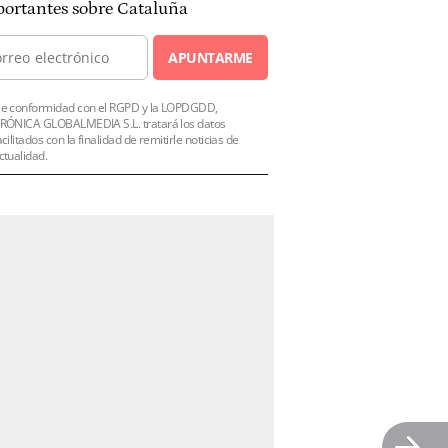
ortantes sobre Cataluña
APUNTARME
e conformidad con el RGPD y la LOPDGDD,
RÓNICA GLOBALMEDIA S.L. tratará los datos
acilitados con la finalidad de remitirle noticias de
ctualidad.