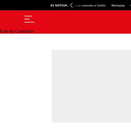
ES NOTICIA:
Junts acorrala a Comín
Wallapop
Leer en Castellano