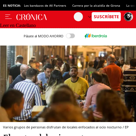
ES NOTICIA:
Los bandazos de AX Partners
Carrera por la alcaldía de Girona
La sec
Leer en Castellano
Pásate al MODO AHORRO
Varios grupos de personas disfrutan de locales enfocados al ocio nocturno / EP