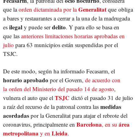
Fecasarm
ocio nocturno
, la patronal del
, considera
Generalitat
que la
orden dictaminada por la
que obliga
a bares y restaurantes a cerrar a la una
de la madrugada
ilegal
delito
es
y puede ser
. Y para ello se basa en
que las
anteriores limitaciones horarias aprobadas en
julio
para 63 municipios están suspendidas por el
TSJC.
De este modo, según ha informado Fecasarm, el
horario aprobado
por el Govern,
de acuerdo con
la orden del Ministerio del pasado 14 de agosto
,
TSJC
vulnera el auto que el
dictó el pasado 31 de julio
medidas
a raíz del recurso de la patronal contra las
acordadas
por la Generalitat para atajar el rebrote del
Barcelona
área
coronavirus, principalmente en
, en su
metropolitana
Lleida
y en
.