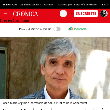
ES NOTICIA:
Los bandazos de AX Partners
Carrera por la alcaldía de Girona
La sec
Leer en Castellano
Pásate al MODO AHORRO
Josep Maria Argimon, secretario de Salud Pública de la Generalitat