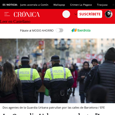
ES NOTICIA:
Junts acorrala a Comín
Wallapop
Crimen La Pegaso
Tracjusa
H
Leer en Castellano
Pásate al MODO AHORRO
Dos agentes de la Guardia Urbana patrullan por las calles de Barcelona / EFE