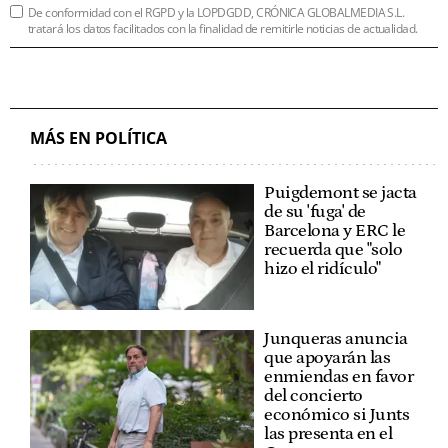
De conformidad con el RGPD y la LOPDGDD, CRÓNICA GLOBALMEDIA S.L.
tratará los datos facilitados con la finalidad de remitirle noticias de actualidad.
MÁS EN POLÍTICA
Puigdemont se jacta
de su 'fuga' de
Barcelona y ERC le
recuerda que "solo
hizo el ridículo"
Junqueras anuncia
que apoyarán las
enmiendas en favor
del concierto
económico si Junts
las presenta en el