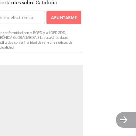
ortantes sobre Cataluña
APUNTARME
e conformidad con el RGPD y la LOPDGDD,
RÓNICA GLOBALMEDIA S.L. tratará los datos
acilitados con la finalidad de remitirle noticias de
ctualidad.