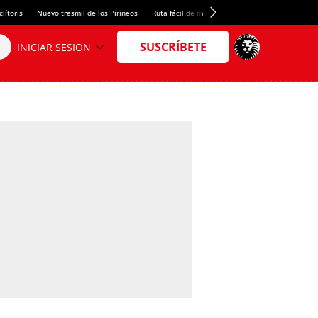
lítoris
Nuevo tresmil de los Pirineos
Ruta fácil de montaña
El arroz más meloso