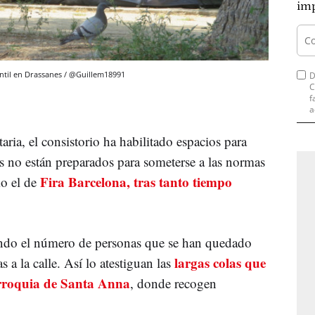
imp
ntil en Drassanes / @Guillem18991
D
C
f
a
ria, el consistorio ha habilitado espacios para
s no están preparados para someterse a las normas
Fira Barcelona, tras tanto tiempo
mo el de
ando el número de personas que se han quedado
largas colas que
s a la calle. Así lo atestiguan las
parroquia de Santa Anna
, donde recogen