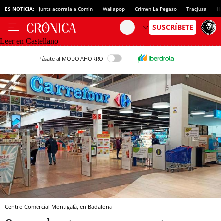
ES NOTICIA:
Junts acorrala a Comín
Wallapop
Crimen La Pegaso
Tracjusa
H
Leer en Castellano
Pásate al MODO AHORRO
Centro Comercial Montigalà, en Badalona