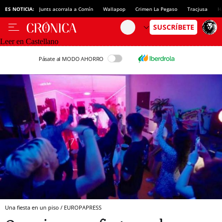
ES NOTICIA:
Junts acorrala a Comín
Wallapop
Crimen La Pegaso
Tracjusa
H
Leer en Castellano
Pásate al MODO AHORRO
Una fiesta en un piso / EUROPAPRESS