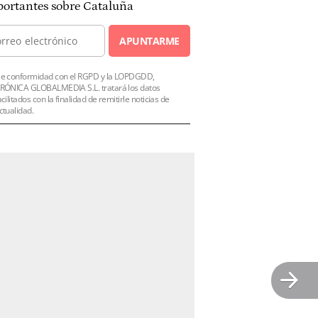
ortantes sobre Cataluña
APUNTARME
e conformidad con el RGPD y la LOPDGDD,
RÓNICA GLOBALMEDIA S.L. tratará los datos
acilitados con la finalidad de remitirle noticias de
ctualidad.