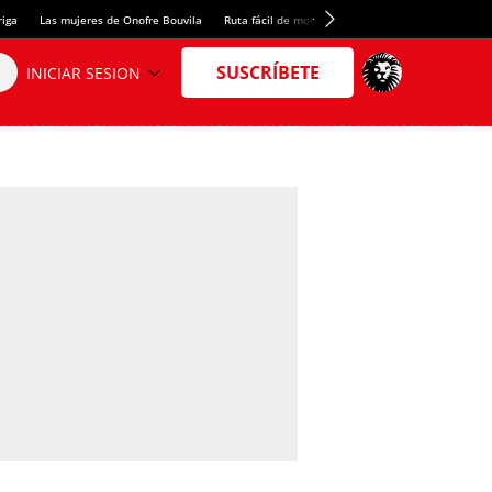
riga
Las mujeres de Onofre Bouvila
Ruta fácil de montaña
Nuevo tresmil de los Pir