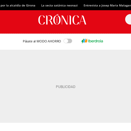
 por la alcaldía de Girona
La secta satánica neonazi
Entrevista a Josep Maria Malagar
Pásate al MODO AHORRO