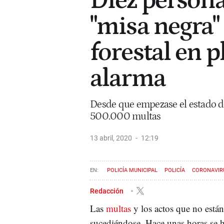
Diez person
"misa negra"
forestal en 
alarma
Desde que empezase el estado d
500.000 multas
13 abril, 2020
12:19
POLICÍA MUNICIPAL
POLICÍA
CORONAVIR
Redacción
Las
multas
y los actos que no están
sucediéndose. Hace unas horas se h