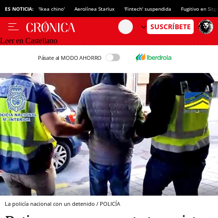
ES NOTICIA:
'Ikea chino'
Aerolínea Starlux
'Fintech' suspendida
Fugitivo en Sitg
Leer en Castellano
Pásate al MODO AHORRO
La policía nacional con un detenido / POLICÍA