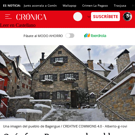
ES NOTICIA:
Junts acorrala a Comín
Wallapop
Crimen La Pegaso
Tracjusa
H
Leer en Castellano
Pásate al MODO AHORRO
Una imagen del pueblo de Bagergue / CREATIVE COMMONS 4.0 - Alberto-g-rovi