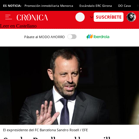
ES NOTICIA:
Promoción inmobiliaria Menorca
Escándalo ERC Girona
DO Cava
N
Leer en Castellano
Pásate al MODO AHORRO
El expresidente del FC Barcelona Sandro Rosell / EFE