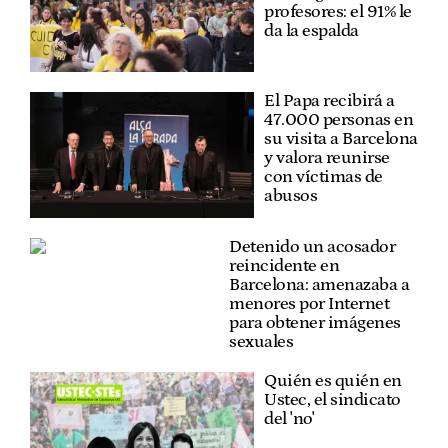
profesores: el 91% le
da la espalda
El Papa recibirá a
47.000 personas en
su visita a Barcelona
y valora reunirse
con víctimas de
abusos
Detenido un acosador
reincidente en
Barcelona: amenazaba a
menores por Internet
para obtener imágenes
sexuales
Quién es quién en
Ustec, el sindicato
del 'no'