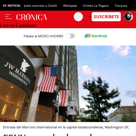
ES NOTICIA:
Junts acorrala a Comín
Wallapop
Crimen La Pegaso
Tracjusa
H
Leer en Castellano
Pásate al MODO AHORRO
Entrada del Marriott International en la capital estadounidense, Washington DC