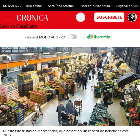
ES NOTICIA:
'Ikea chino'
Aerolínea Starlux
'Fintech' suspendida
Fugitivo en Sitg
Leer en Castellano
Pásate al MODO AHORRO
Puestos de frutas en Mercabarna, que ha batido un récord de beneficios este
2018