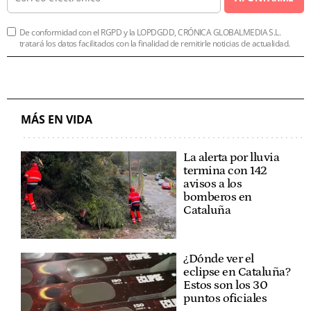
De conformidad con el RGPD y la LOPDGDD, CRÓNICA GLOBALMEDIA S.L.
tratará los datos facilitados con la finalidad de remitirle noticias de actualidad.
MÁS EN VIDA
La alerta por lluvia
termina con 142
avisos a los
bomberos en
Cataluña
¿Dónde ver el
eclipse en Cataluña?
Estos son los 30
puntos oficiales