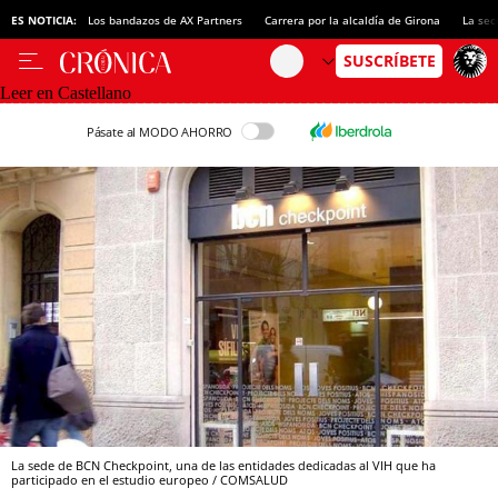
ES NOTICIA:
Los bandazos de AX Partners
Carrera por la alcaldía de Girona
La sec
Leer en Castellano
Pásate al MODO AHORRO
La sede de BCN Checkpoint, una de las entidades dedicadas al VIH que ha
participado en el estudio europeo / COMSALUD