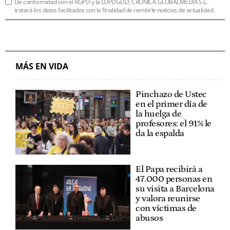
De conformidad con el RGPD y la LOPDGDD, CRÓNICA GLOBALMEDIA S.L.
tratará los datos facilitados con la finalidad de remitirle noticias de actualidad.
MÁS EN VIDA
Pinchazo de Ustec
en el primer día de
la huelga de
profesores: el 91% le
da la espalda
El Papa recibirá a
47.000 personas en
su visita a Barcelona
y valora reunirse
con víctimas de
abusos