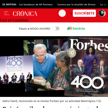
ES NOTICIA:
Los bandazos de AX Partners
Carrera por la alcaldía de Girona
La sec
Leer en Castellano
Pásate al MODO AHORRO
Isidro Fainé, reconocido en la revista 'Forbes' por su actividad filantrópica / CG