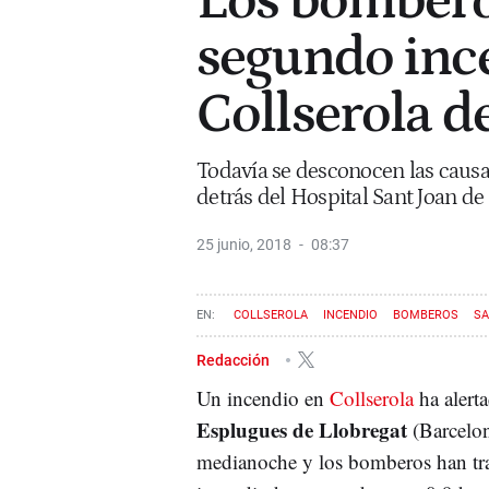
Los bombero
segundo inc
Collserola d
Todavía se desconocen las caus
detrás del Hospital Sant Joan d
25 junio, 2018
08:37
COLLSEROLA
INCENDIO
BOMBEROS
SA
Redacción
Un incendio en
Collserola
ha alert
Esplugues de Llobregat
(Barcelon
medianoche y los bomberos han trab