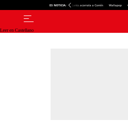
ES NOTICIA:
Junts acorrala a Comín
Wallapop
Leer en Castellano