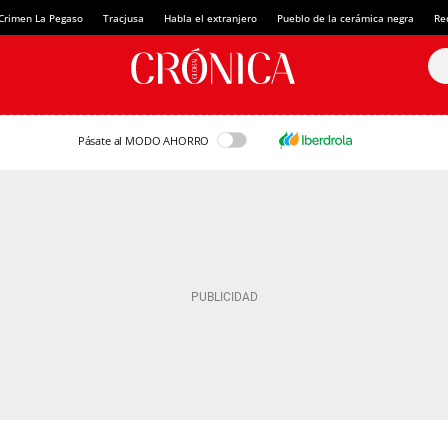
Crimen La Pegaso
Tracjusa
Habla el extranjero
Pueblo de la cerámica negra
Re
Pásate al MODO AHORRO