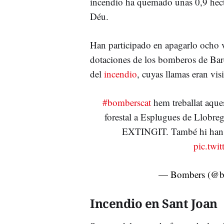
incendio ha quemado unas 0,9 hect
Déu.
Han participado en apagarlo ocho 
dotaciones de los bomberos de Bar
del
incendio
, cuyas llamas eran vis
#bomberscat
hem treballat aque
forestal a Esplugues de Llobrega
EXTINGIT. També hi han i
pic.tw
— Bombers (@b
Incendio en Sant Joan