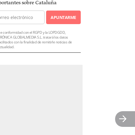
ortantes sobre Cataluña
APUNTARME
e conformidad con el RGPD y la LOPDGDD,
RÓNICA GLOBALMEDIA S.L. tratará los datos
acilitados con la finalidad de remitirle noticias de
ctualidad.