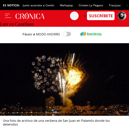
ES NOTICIA:
Junts acorrala a Comín
Wallapop
Crimen La Pegaso
Tracjusa
H
Leer en Castellano
Pásate al MODO AHORRO
Una foto de archivo de una verbena de San Juan en Palamós donde los
detenidos