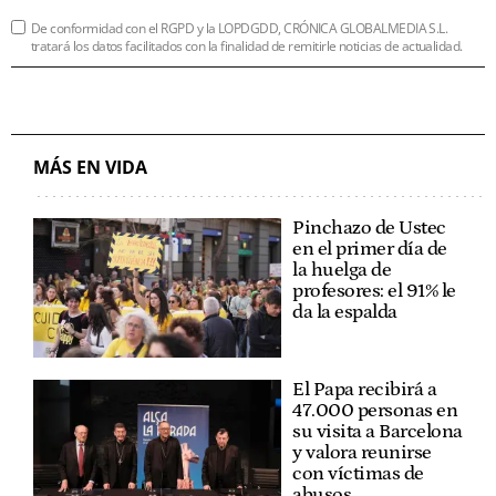
De conformidad con el RGPD y la LOPDGDD, CRÓNICA GLOBALMEDIA S.L.
tratará los datos facilitados con la finalidad de remitirle noticias de actualidad.
MÁS EN VIDA
Pinchazo de Ustec
en el primer día de
la huelga de
profesores: el 91% le
da la espalda
El Papa recibirá a
47.000 personas en
su visita a Barcelona
y valora reunirse
con víctimas de
abusos