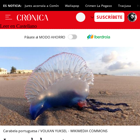
ES NOTICIA:
Junts acorrala a Comín
Wallapop
Crimen La Pegaso
Tracjusa
H
Leer en Castellano
Pásate al MODO AHORRO
Carabela portuguesa / VOLKAN YUKSEL - WIKIMEDIA COMMONS