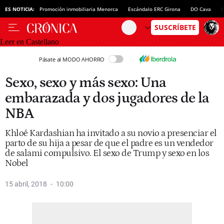
ES NOTICIA:
Promoción inmobiliaria Menorca
Escándalo ERC Girona
DO Cava
N
Leer en Castellano
Pásate al MODO AHORRO
Sexo, sexo y más sexo: Una
embarazada y dos jugadores de la
NBA
Khloé Kardashian ha invitado a su novio a presenciar el
parto de su hija a pesar de que el padre es un vendedor
de salami compulsivo. El sexo de Trump y sexo en los
Nobel
15 abril, 2018
10:00