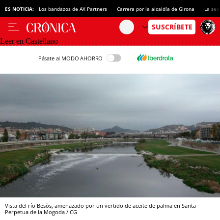
ES NOTICIA:
Los bandazos de AX Partners
Carrera por la alcaldía de Girona
La sec
Leer en Castellano
Pásate al MODO AHORRO
Vista del río Besòs, amenazado por un vertido de aceite de palma en Santa
Perpetua de la Mogoda / CG