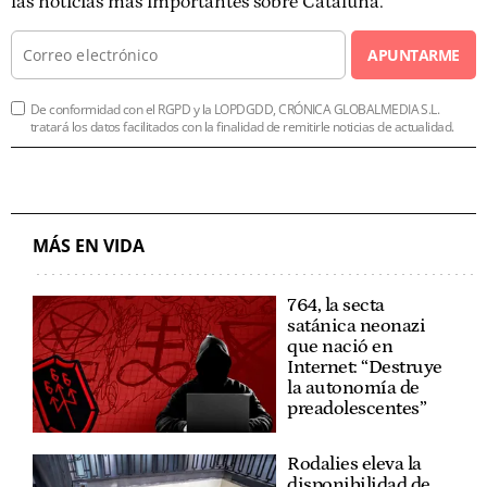
las noticias más importantes sobre Cataluña.
APUNTARME
De conformidad con el RGPD y la LOPDGDD, CRÓNICA GLOBALMEDIA S.L.
tratará los datos facilitados con la finalidad de remitirle noticias de actualidad.
MÁS EN VIDA
764, la secta
satánica neonazi
que nació en
Internet: “Destruye
la autonomía de
preadolescentes”
Rodalies eleva la
disponibilidad de