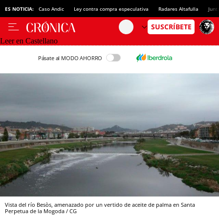
ES NOTICIA:
Caso Andic
Ley contra compra especulativa
Radares Altafulla
Junt
Leer en Castellano
Pásate al MODO AHORRO
Vista del río Besòs, amenazado por un vertido de aceite de palma en Santa
Perpetua de la Mogoda / CG