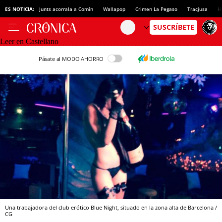
ES NOTICIA:
Junts acorrala a Comín
Wallapop
Crimen La Pegaso
Tracjusa
H
Leer en Castellano
Pásate al MODO AHORRO
Una trabajadora del club erótico Blue Night, situado en la zona alta de Barcelona /
CG