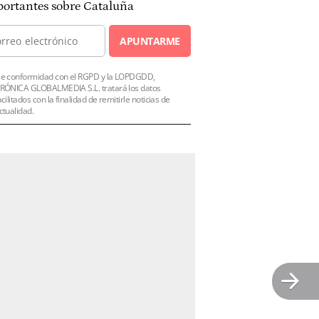
ortantes sobre Cataluña
APUNTARME
e conformidad con el RGPD y la LOPDGDD,
RÓNICA GLOBALMEDIA S.L. tratará los datos
acilitados con la finalidad de remitirle noticias de
ctualidad.