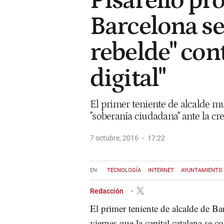
Pisarello pr
Barcelona se
rebelde" cont
digital"
El primer teniente de alcalde m
"soberanía ciudadana" ante la cre
7 octubre, 2016
17:22
TECNOLOGÍA
INTERNET
AYUNTAMIENTO 
Redacción
El primer teniente de alcalde de Ba
viernes que la capital catalana se c