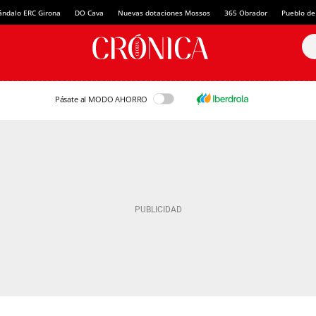
ándalo ERC Girona
DO Cava
Nuevas dotaciones Mossos
365 Obrador
Pueblo de
Pásate al MODO AHORRO