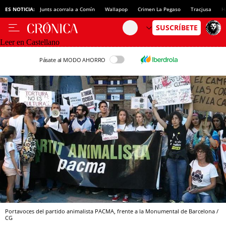
ES NOTICIA:
Junts acorrala a Comín
Wallapop
Crimen La Pegaso
Tracjusa
H
Leer en Castellano
Pásate al MODO AHORRO
Portavoces del partido animalista PACMA, frente a la Monumental de Barcelona /
CG