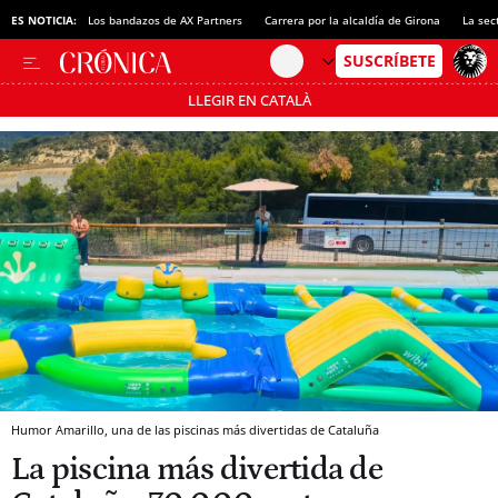
ES NOTICIA:
Los bandazos de AX Partners
Carrera por la alcaldía de Girona
La sec
LLEGIR EN CATALÀ
Pásate al MODO AHORRO
Humor Amarillo, una de las piscinas más divertidas de Cataluña
La piscina más divertida de