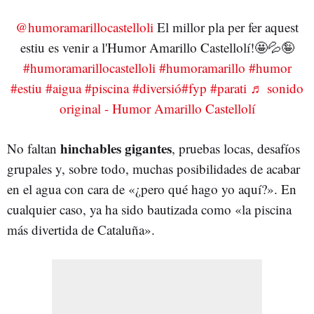
@humoramarillocastelloli
El millor pla per fer aquest
estiu es venir a l'Humor Amarillo Castellolí!🤩💦🤪
#humoramarillocastelloli
#humoramarillo
#humor
#estiu
#aigua
#piscina
#diversió
#fyp
#parati
♬ sonido
original - Humor Amarillo Castellolí
hinchables gigantes
No faltan
, pruebas locas, desafíos
grupales y, sobre todo, muchas posibilidades de acabar
en el agua con cara de «¿pero qué hago yo aquí?». En
cualquier caso, ya ha sido bautizada como «la piscina
más divertida de Cataluña».