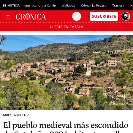
ES NOTICIA:
Junts acorrala a Comín
Wallapop
Crimen La Pegaso
Tracjusa
H
LLEGIR EN CATALÀ
Pásate al MODO AHORRO
Mura
WIKIPEDIA
El pueblo medieval más escondido