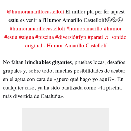
@humoramarillocastelloli
El millor pla per fer aquest
estiu es venir a l'Humor Amarillo Castellolí!🤩💦🤪
#humoramarillocastelloli
#humoramarillo
#humor
#estiu
#aigua
#piscina
#diversió
#fyp
#parati
♬ sonido
original - Humor Amarillo Castellolí
hinchables gigantes
No faltan
, pruebas locas, desafíos
grupales y, sobre todo, muchas posibilidades de acabar
en el agua con cara de «¿pero qué hago yo aquí?». En
cualquier caso, ya ha sido bautizada como «la piscina
más divertida de Cataluña».