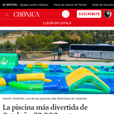
ES NOTICIA:
Quejas contra médicos
Toma de control de Parlem
Caída de Tecnotr
LLEGIR EN CATALÀ
Pásate al MODO AHORRO
Humor Amarillo, una de las piscinas más divertidas de Cataluña
La piscina más divertida de