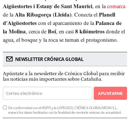
Aigüestortes i Estany de Sant Maurici
, en la
comarca
Alta Ribagorça (Lleida)
Planell
de la
. Conecta el
d'Aigüestortes
Palanca de
con el aparcamiento de la
la Molina
Boí
8 kilómetros
, cerca de
, en casi
donde el
agua, el bosque y la roca se turnan el protagonismo.
NEWSLETTER CRÓNICA GLOBAL
Apúntate a la newsletter de Crónica Global para recibir
las noticias más importantes sobre Cataluña.
APUNTARME
De conformidad con el RGPD y la LOPDGDD, CRÓNICA GLOBALMEDIA S.L.
tratará los datos facilitados con la finalidad de remitirle noticias de actualidad.