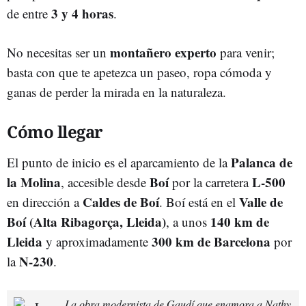
3 y 4 horas
de entre
.
montañero experto
No necesitas ser un
para venir;
basta con que te apetezca un paseo, ropa cómoda y
ganas de perder la mirada en la naturaleza.
Cómo llegar
Palanca de
El punto de inicio es el aparcamiento de la
la Molina
Boí
L-500
, accesible desde
por la carretera
Caldes de Boí
Valle de
en dirección a
. Boí está en el
Boí (Alta Ribagorça, Lleida)
140 km de
, a unos
Lleida
300 km de Barcelona
y aproximadamente
por
N-230
la
.
La obra modernista de Gaudí que enamora a Nathy