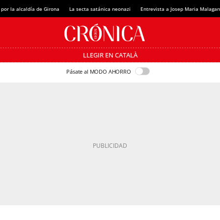
 por la alcaldía de Girona
La secta satánica neonazi
Entrevista a Josep Maria Malagar
LLEGIR EN CATALÀ
Pásate al MODO AHORRO