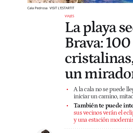
Cala Pedrosa
VISIT L'ESTARTIT
VIAJES
La playa se
Brava: 100
cristalinas
un mirador
A la cala no se puede ll
iniciar un camino, mita
También te puede inte
sus vecinos verán el ecl
y una estación moderni