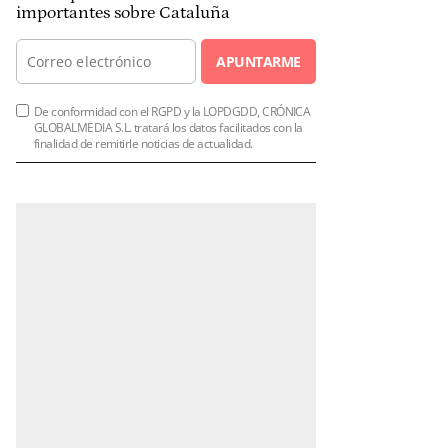
importantes sobre Cataluña
APUNTARME
De conformidad con el RGPD y la LOPDGDD, CRÓNICA
GLOBALMEDIA S.L. tratará los datos facilitados con la
finalidad de remitirle noticias de actualidad.