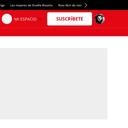
riga
Las mujeres de Onofre Bouvila
Ruta fácil de montaña
Nuevo tresmil de los Pir