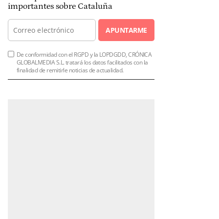
importantes sobre Cataluña
APUNTARME
De conformidad con el RGPD y la LOPDGDD, CRÓNICA
GLOBALMEDIA S.L. tratará los datos facilitados con la
finalidad de remitirle noticias de actualidad.