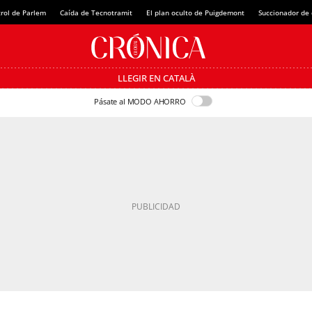
rol de Parlem
Caída de Tecnotramit
El plan oculto de Puigdemont
Succionador de c
LLEGIR EN CATALÀ
Pásate al MODO AHORRO