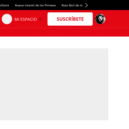
lítoris
Nuevo tresmil de los Pirineos
Ruta fácil de montaña
El arroz más meloso