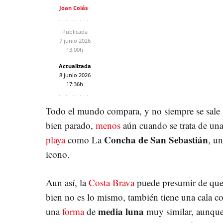
Joan Colás
Publicada
7 junio 2026
13:00h
Actualizada
8 junio 2026
17:36h
Todo el mundo compara, y no siempre se sale
bien parado,
menos
aún cuando se trata de un
Concha de San Sebastián
playa
como La
, un
icono.
Aun así, la
Costa Brava
puede presumir de que,
bien no es lo mismo, también tiene una cala c
media luna
una
forma
de
muy similar, aunqu