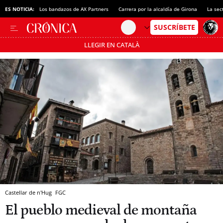
ES NOTICIA:
Los bandazos de AX Partners
Carrera por la alcaldía de Girona
La sec
LLEGIR EN CATALÀ
Pásate al MODO AHORRO
Castellar de n'Hug
FGC
El pueblo medieval de montaña