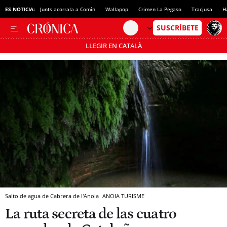
ES NOTICIA:
Junts acorrala a Comín
Wallapop
Crimen La Pegaso
Tracjusa
H
LLEGIR EN CATALÀ
Pásate al MODO AHORRO
Salto de agua de Cabrera de l'Anoia
ANOIA TURISME
La ruta secreta de las cuatro