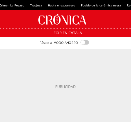
Crimen La Pegaso
Tracjusa
Habla el extranjero
Pueblo de la cerámica negra
Re
LLEGIR EN CATALÀ
Pásate al MODO AHORRO