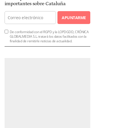
importantes sobre Cataluña
APUNTARME
De conformidad con el RGPD y la LOPDGDD, CRÓNICA
GLOBALMEDIA S.L. tratará los datos facilitados con la
finalidad de remitirle noticias de actualidad.