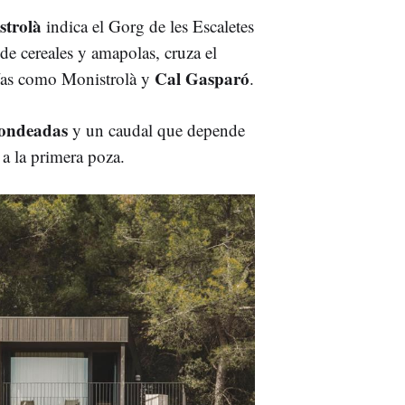
strolà
indica el Gorg de les Escaletes
de cereales y amapolas, cruza el
Cal Gasparó
sías como Monistrolà y
.
dondeadas
y un caudal que depende
a a la primera poza.