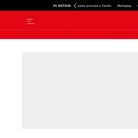
ES NOTICIA:
Junts acorrala a Comín
Wallapop