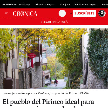
rala a Comín
ES NOTICIA:
Wallapop
Crimen La Pegaso
Tracjusa
Habla el extranjero
Pueb
LLEGIR EN CATALÀ
Pásate al MODO AHORRO
Una mujer camina a pie por Canfranc, un pueblo del Pirineo
CANVA
El pueblo del Pirineo ideal para