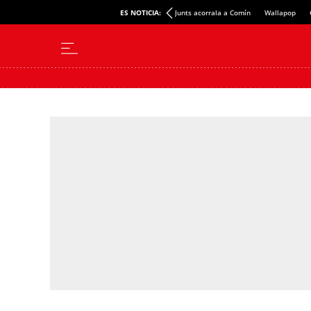
ES NOTICIA:
Junts acorrala a Comín
Wallapop