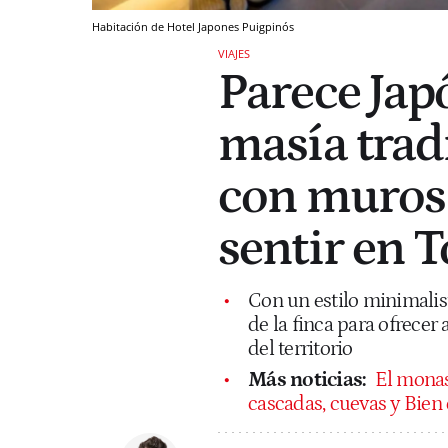
Habitación de Hotel Japones Puigpinós
VIAJES
Parece Japó
masía tradi
con muros 
sentir en 
Con un estilo minimalist
de la finca para ofrecer 
del territorio
Más noticias:
El monas
cascadas, cuevas y Bien 