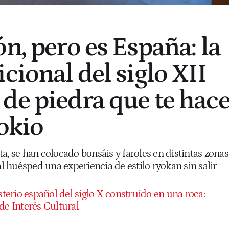
n, pero es España: la
cional del siglo XII
de piedra que te hac
Tokio
a, se han colocado bonsáis y faroles en distintas zonas
al huésped una experiencia de estilo ryokan sin salir
terio español del siglo X construido en una roca:
de Interés Cultural