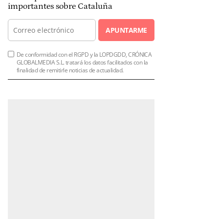
importantes sobre Cataluña
APUNTARME
De conformidad con el RGPD y la LOPDGDD, CRÓNICA
GLOBALMEDIA S.L. tratará los datos facilitados con la
finalidad de remitirle noticias de actualidad.